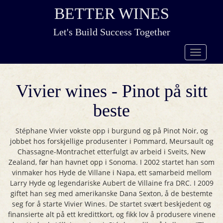
BETTER WINES
Let's Build Success Together
Vivier wines - Pinot på sitt
beste
Stéphane Vivier vokste opp i burgund og på Pinot Noir, og
jobbet hos forskjellige produsenter i Pommard, Meursault og
Chassagne-Montrachet etterfulgt av arbeid i Sveits, New
Zealand, før han havnet opp i Sonoma. I 2002 startet han som
vinmaker hos Hyde de Villane i Napa, ett samarbeid mellom
Larry Hyde og legendariske Aubert de Villaine fra DRC. I 2009
giftet han seg med amerikanske Dana Sexton, å de bestemte
seg for å starte Vivier Wines. De startet svært beskjedent og
finansierte alt på ett kredittkort, og fikk lov å produsere vinene