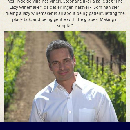
hos Hyde de Villaines vineri. Stéphane liker å kalle seg ”The
Lazy Winemaker” da det er ingen hastverk! Som han sier:
“Being a lazy winemaker is all about being patient, letting the
place talk, and being gentle with the grapes. Making it
simple.”